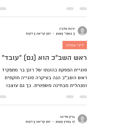
נתניהו. ב-2020 קבע בג"ץ כי...
עינת אלבין
3 באפר׳ 2025
זמן קריאה 3 דקות
דיני עבודה
ראש השב"כ הוא (גם) ״עובד״
סוגיית הפסקת כהונתו של רונן בר מתפקיד
ראש השב״כ הנה בעיקרה סוגייה חוקתית
ומנהלית מבחינה משפטית. כך גם עוצבו
הטיעונים בעתירות השונות...
ברק מדינה
17 במרץ 2025
זמן קריאה 3 דקות