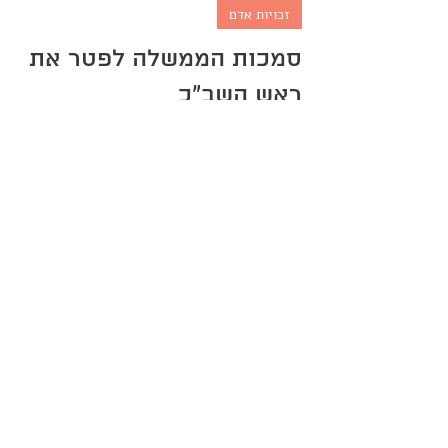
זכויות אדם
סמכות הממשלה לפטר את
ראש השב"כ
הודעת ראש הממשלה נתניהו על החלטתו
להביא לאישור הממשלה את פיטורי ראש
השב"כ מעוררת מחלוקת משפטית: מצד אחד
חוק שירות הביטחון הכללי קובע...
ברק מדינה
19 בנוב׳ 2024
זמן קריאה 17 דקות
זכויות אדם
היבטים חוקתיים של הפקרת
החטופים