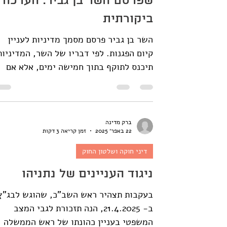
שפרסם השר בן גביר: הערכה
המסוכנים ביותר לעתידה של הדמוקרטיה
ביקורתית
הישראלית ש
השר בן גביר פרסם מסמך מדיניות לעניין
קיום הפגנות. לפי דבריו של השר, המדיניות
תיכנס לתוקף בתוך חמישה ימים, אלא אם
היועצת המשפטית לממשלה...
ברק מדינה
22 באפר׳ 2025
זמן קריאה 3 דקות
דיני חוקה ושלטון החוק
ניגוד העניינים של נתניהו
בעקבות תצהיר ראש השב"כ, שהוגש לבג"ץ
ב- 21.4.2025, הנה תזכורת לגבי המצב
המשפטי בעניין כהונתו של ראש הממשלה