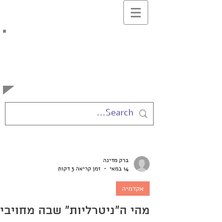
בלוג המרצים
למשפטים
באוניברסיטה העברית
ברק מדינה
14 במאי
זמן קריאה 3 דקות
אקדמיה
מהי ה"ניטרליות" שבה מחויבי