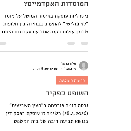
המוסדות האקדמיים?
ניטרליות עוסקת באיסור המוטל על מוסד
"לא פוליטי" להתערב בבחירה בין חלופות
שכולן עולות בקנה אחד עם עקרונות היסוד
של השיטה, ונתונה לכן לסמכותן של הרשוי
הפוליטיות. דרישת הניטרליות אינה חלה על
מאבק למנוע חריגה של הרשויות מסמכותן
ופעולה לשם הגנה על עקרונות היסוד של
אלון הראל
19 באפר׳
זמן קריאה 8 דקות
מדינת ישראל. שר החינוך פרסם דרישה
מראשי האוניברסיטאות להתחייב "לשמור ע
הרשות השופטת
ניטרליות מוסדית בנושאים פוליטיים" (נוס
השופט כפקיד
המכתב שעליו דרש מהם לחתום זמין כאן),
והוסיף כי אם הם "מעוניינים לקדם אג'נדה
גרסה דומה פורסמה ב"העין השביעית"
פוליטית, הם מוזמנים להתפטר מ
(28.4.2026) רשימה זו עוסקת בפסק דין
בנושא תביעת דיבה של בית המשפט
לתביעות קטנות בירושלים – פרי עטה של