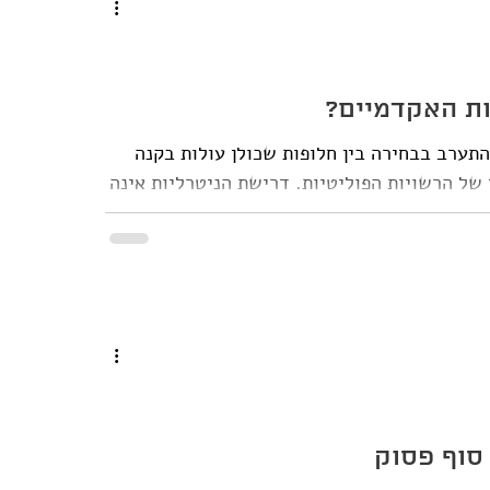
ות האקדמיים?
התערב בבחירה בין חלופות שכולן עולות בקנה
 של הרשויות הפוליטיות. דרישת הניטרליות אינה
ה לשם הגנה על עקרונות היסוד של מדינת
אות להתחייב "לשמור על ניטרליות מוסדית בנושאים
), והוסיף כי אם הם "מעוניינים לקדם אג'נדה
סוף פסוק