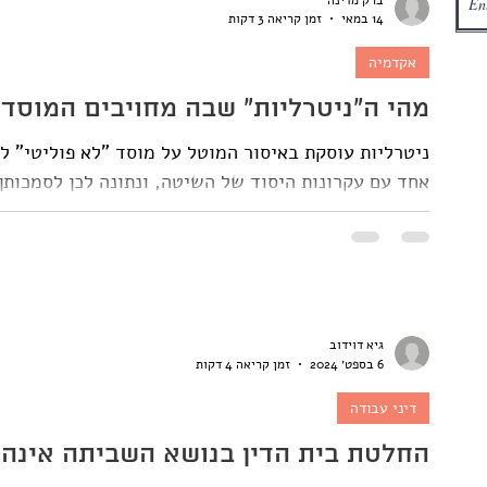
14 במאי
זמן קריאה 3 דקות
אקדמיה
מהי ה"ניטרליות" שבה מחויבים המוסד
ניטרליות עוסקת באיסור המוטל על מוסד "לא פוליטי" ל
אחד עם עקרונות היסוד של השיטה, ונתונה לכן לסמכותן
חלה על מאבק למנוע חריגה של הרשויות מסמכותן ופעול
ישראל. שר החינוך פרסם דרישה מראשי האוניברסיט
פוליטיים" (נוסח המכתב שעליו דרש מהם לחתום זמין כאן
פוליטית, הם מוזמנים להתפטר מ
גיא דוידוב
6 בספט׳ 2024
זמן קריאה 4 דקות
דיני עבודה
החלטת בית הדין בנושא השביתה אינה 