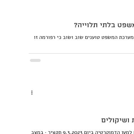
שפט בלתי תלוייה?
12.3.2] תומכי הרפורמה במערכת המשפט טוענים שוב ושוב כי רפורמה זו
 ושיקולים
הופץ כנייר עמדה של פורום המרצות והמרצים למשפטים למען הדמוקרטיה ביום 9.3.2023 תקציר · במצב