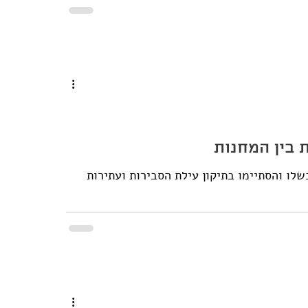
 בין המחנות
[פורסם קודם ב y-net 30.7.2023] כל ניסיונות התיווך כשלו והסתיימו בתיקון עילת הסבירות ועתירות