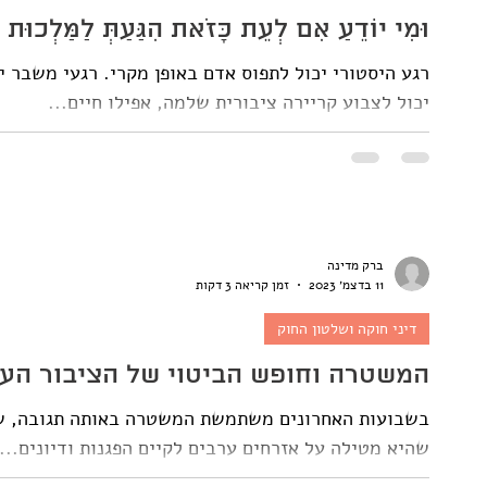
וּמִי יוֹדֵעַ אִם לְעֵת כָּזֹאת הִגַּעַתְּ לַמַּלְכוּת
רגע היסטורי יכול לתפוס אדם באופן מקרי. רגעי משבר י
יכול לצבוע קריירה ציבורית שלמה, אפילו חיים...
ברק מדינה
11 בדצמ׳ 2023
זמן קריאה 3 דקות
דיני חוקה ושלטון החוק
המשטרה וחופש הביטוי של הציבור הער
שהיא מטילה על אזרחים ערבים לקיים הפגנות ודיונים...