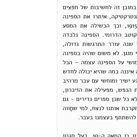
החשיבות של ספרים ישנים וספרים נדירים דומה במובן זה לחשיבות של חפצים 
ישנים וּנדירים אחרים. לפני כחודש, בים שליד אנטרקטיקה, איתרו את הספינה 
הטרופה ה- Endurance, שטבעה למצולות ב-1915, וכך הכשילה את המסע 
ההרפתקני של חֲצִיית יָבֶּשת אנטרקטיקה דרך הקוטב הדרומי. הספינה נלכדה 
בקרח, ונמעכה. איתורה של הספינה לאחר 100 שנה עורר התרגשות גדולה, 
והאתר הימי שבו היא נמצאת הוכתר מקום היסטורי מוגן. לא משום שהיה בספינה 
אוצר; לא משום שהיא יכולה לספק לנו מידע שימושי על הספינה עצמה – הכל 
ידוע ומתועד. כמו ספר נדיר, חשיבותה של הספינה איננה במה שהיא יכולה לחדש 
לנו, אלא במה שהיא משַמּרת, בכך שהיא יוצרת מגע ישיר ומוחשי עם עבר מרהיב 
ומלא תעוזה. היא מַצּיתה את הדמיון, מרחיבה את הנפש, מפעילה את הזיכרון, 
וממלאת את הנשמה בהשראה. אף ספרים ישנים, לא כל שכן ספרים נדירים - גם 
אם הטקסט שלהם זמין בקליק אחד – הם חוליה המקרבת אותנו לנצח, למי שחָווה 
 להשתתף בעצמנו בעבר. 
זהו, אם כן, קסמם של ספרים נדירים. ההיסטוריון בן המאה ה-19, בעל סגנון 