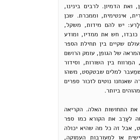
שכתוב בו. הוא מעורר את הרגשות, את הזיכרון, ואת הדמיון. לרבים בינינו, 
קריאה איננה רק פעולה שכלית. היא פעולה יצרית, אינטימית, וממכרת. שכן 
ספרים מעוררים ומאתגרים את החושים, לַטּוב ולָרע: יש להם מידות, משקל, 
מראה, ריח, ומרקם. מי שמחזיק בספר נושא את כובדו, חש את ממדיו, ומודע 
לעובי הדף; מַעֲבר הדפים מְמַקֵּם אותו במדויק בעולם שקיים בין תחילת הספר 
לסופו. ועל אף שדפוס אינו אישי כמו כתב-יד, גם המראה של הגופן, עומק הרושם 
שהוא מותיר בדף, גודלו וסידורו לאורך השורה, המִרווח בין השורות, וסידור 
הפסקאות על פני הדף – כל אלה מעבירים משהו שמֵעבר למלים שבטקסט, משהו 
שמְעָרֵב את הנפש, ולא רק את השכל. אין זה מקרה שאנחנו נוטים לזכור ספרים 
הוהים ביותר. 
הגרסה הדיגיטלית של ספר אינה יכולה להעביר את התחושות האלה. הקריאה 
האלקטרונית היא כולה צְפִייה פסיבית. אין בכוחה לעָרֵב את הקורא כמו ספר 
המוחזק בין הידיים. היא יכולה להעביר את הטקסט, אבל זה כל מה שהיא יכולה 
להעביר. היא אינה יכולה להתקרב לחוויה האישית או למעורבות העמוקה, 