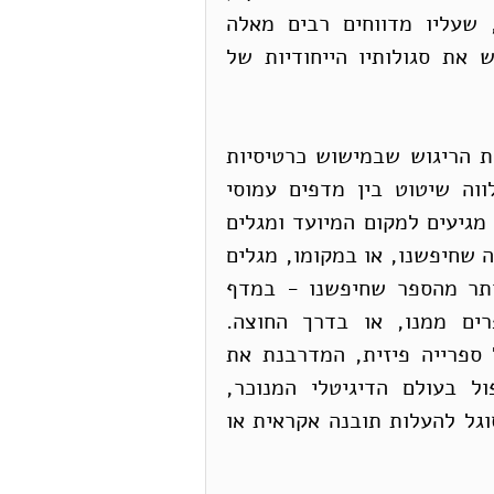
שמספקת הקריאה בספר מוחשי. פיחות ההנאה, שעליו מדווחים רבים מאלה 
שקוראים קריאה אלקטרונית בדרך שגרה, ממחיש את סגולותיו הייחודיות של 
באופן דומה, קטלוג ממוחשב אינו יכול להוליד את הריגוש שבמישוש כרטיסיות 
בלויות בכרטסת, או את תחושת ההרפתקה שמלווה שיטוט בין מדפים עמוסי 
ספרים. לעתים שיטוט זה מוביל למפח נפש – אם מגיעים למקום המיועד ומגלים 
שהספר איננו. אך לעתים קרובות יותר, נוסף על מה שחיפשנו, או במקומו, מגלים 
לגמרי במקרה, אוצר חדש – ספר מעניין עוד יותר מהספר שחיפשנו - במדף 
שמעליו, או במדף שמתחתיו, במרחק שני ספרים ממנו, או בדרך החוצה. 
האקראיות של המְציאות הללו בְּאֶרץ הפלאות של ספרייה פיזית, המדרבנת את 
הסקרנות ואת יצר החיפוש, אינה ניתנת לשכפול בעולם הדיגיטלי המנוכר, 
שמציית במדויק רק להוראות שניתנו לו, ואינו מסוגל להעלות תובנה אקראית או 