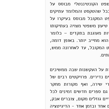
החשיבות המיוחדת הנודעת להם במשפט. המשפט הקונטיננטלי מבוסס על 
טקסטים מכוננים ועל דברי מלומדים. וכמו בדת, ככל שהטקסט והמלומד עתיקים 
יותר, כך הם מכובדים יותר ואמינים יותר. המשפט המקובל מבוסס בעיקרו על 
פסקי דין, אך הוא אינו שונה בעניין זה. יָקרתו של טיעון משפטי מצויה בעתיקותו 
- לא בחדשנותו. כל עמדה משפטית חייבת להיות מעוגנת בתקדים – כלומר 
בפסק דין קודם - וככל שהתקדים ישן יותר, כך הוא מחייב יותר. באופן דומה, 
ככל שיִיחסו משקל כלשהו לדברי מלומדים במשפט המקובל, עד לאחרונה ממש, 
ים.  
עם כל זאת, אני מודה שבמאה ה-21 לגיטימי לתהות על העקשנות שבה ממשיכים 
לאסוף ספרים פיזיים ובמיוחד ספרים ישנים וספרים נדירים. פרויקטים רבים של 
דיגיטציה מנגישים עתה לַכֹּל ספרי פרוזה, ספרי שירה, ואף מקורות מחקר 
עתיקים, שהיו פעם בהישג-יד של מעטים בלבד. גם ספרים חדשים זמינים לכל 
דורש, בלחיצה על כמה מקשים. בעוד שספרים פיזיים גוזלים מקום, צוברים אבק, 
ודורשים מפגש פיזי, של הספר ושל הקורא, במקום אחד ובזמן אחד - הדיגיטציה 