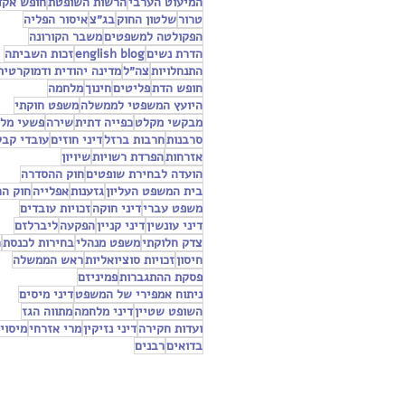
המיעוט הערבי
הרשות השופטת
חופש אקד
טרור
שלטון החוק
בג״צ
איסור הפליה
הפקולטה למשפטים
משבר הקורונה
הדרת נשים
english blog
זכות השביתה
התנחלויות
צה״ל
מדינה יהודית ודמוקרטית
חופש הדת
פליטים
חינוך
מלחמה
היועץ המשפטי לממשלה
משפט חוקתי
מבקשי מקלט
כפייה דתית
שירה
פשעי מל
סרבנות
חרבות ברזל
דיני חוזים
עובדי קבל
אזרחות
הפרדת רשויות
שיויון
הועדה לבחירת שופטים
חוק ההסדרה
בית המשפט העליון
גזענות
אפלייה
חוק ה
משפט עברי
דיני חוקה
זכויות עובדים
דיני עונשין
דיני קניין
הפקעה
ליברלזם
צדק חלוקתי
משפט מנהלי
בחירות לכנסת
ח
חיסון
זכויות סוציואליות
ראש הממשלה
פסקת ההתגברות
פמיניזם
ניתוח אמפירי של המשפט
דיני מיסים
השופט שטיין
דיני מלחמה
מתווה הגז
ועדות חקירה
דיני נזיקין
מרי אזרחי
מיסוי
בדואים
רבנים