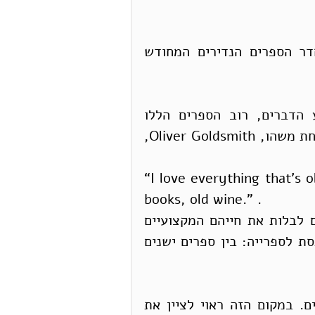
הרצאה של פרופ׳ סיליה פסברג לרגל פתיחת חדר הספרים הנדירים המחודש 
אנחנו נמצאים בספריה, מוקפים ספרים, ומטבע הדברים, רוב הספרים הללו 
ישנים. ספרים ישנים מעוררים אהבה. בנימה מבודחת משהו, Oliver Goldsmith, 
“I love everything that’s o
books, old wine.” .    
אני מבינה ללבו. כרבים מבין אלה שהתמזל מזלם לבלות את חייהם המקצועיים 
בין ספרים, אני נרגשת מחדש בכל פעם שאני נכנסת לספרייה: בין ספרים ישנים 
אך ספרים ישנים אינם רק אהובים. הם גם חשובים. במקום הזה ראוי לציין את 