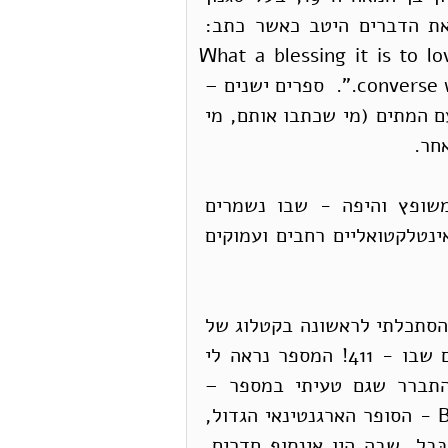
הכתיבה המשובח, Thomas Macaulay  ביטא את הדברים היטב כאשר כתב:  
“What a blessing it is to l
converse with the dead, and to live amidst the unreal.”.  ספרים ישנים – 
קל וחומר ספרים נדירים - מאפשרים לנו לשוחח עם המתים (מי שכתבו אותם, מי 
חר.  
ואכן האוסף שלנו הוא כזה. בחדר הזעיר – המשופץ והיפה - שבו נשמרים 
הספרים הנדירים שלנו, מצויות פנינים מעולמות אינטלקטואליים רחבים ועמוקים 
אך יש באוסף של ספרים נדירים גם קסם נוסף. כשהסתכלתי לראשונה בקטלוג של 
הספרים הנדירים התרגשתי למראה מספר הספרים שבו - 411! המספר נראה לי 
מוכר ומיוחד, אך לקח לי זמן להיזכר מדוע, והתברר שגם טעיתי במספר – 
המספר המיוחד הוא 410. באחד מסיפוריו, Borges - הסופר הארגנטינאי הגדול, 
שהיה גם ספרן – תֵאר ספרייה דמיונית, ספרית בּבל, שבה היו אינסוף חדרים, 