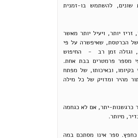
מאפשרת למשתמשים רבים, היושבים במקומות שונים, להשתמש בו-זמנית 
גם החיפוש האלקטרוני של ספרות מחקר קל יותר, זריז יותר, ויעיל יותר מאשר 
החיפוש הידני הנושן. במקום המגבלות הטבעיות של הכרטסת, שאיפשרה על פי 
רוב חיפוש לפי כוֹתַר, וחיפוש לפי מחבר בלבד, וגזלה זמן רב  -  החיפוש 
האלקטרוני מאפשר לחפש במהירות-הבזק על פי מספר פרמטרים בבת אחת. 
 טקסט של ספר מודפס תלוי בקיומו, ובאיכותו, של מפתח 
מעשה ידי-אדם, החיפוש האלקטרוני מאפשר איתור מהיר ומדויק של כל מילה 
בעת כזו, הכמיהה לספרים חומריים עלולה להצטייר כרגשנות-יתר, אם לא כגחמה 
יר, מיותר.
ובכן, כמה מלים בזכות הספר המודפס – הספר כחפץ. ספר אינו מסתכם במה 