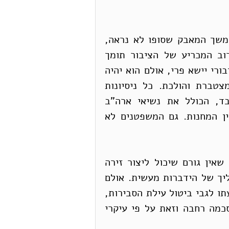
התנהגות זו מתדלקת באופן "יעיל" ומקצין את המשך המאבק שסופו לא נראה, 
זאת אף שסקרים מציגים תמונה חדה שלפיה הרוב המכריע של הציבור תומך 
בהסכמה רחבה. קיימת סבירות גבוהה שהלחץ הציבורי יישא פרי, אולם הוא יהיה 
מצומק ביותר, לאור עלותו החברתית היקרה המצטברת והולכת. כל ניסיונות 
התיווך עלו בתוהו. גם "מועדון הנשיאים" הנכבד, הכולל את נשיאי ארה"ב 
וישראל, לא הוביל, שלא כצפוי, לפריצת דרך בין המחנות. גם המשפטנים לא 
נוצר איפוא ואקום הידברותי או תיווכי במובן זה שאין גורם שיכול ליצור זירה 
אפקטיבית, "כופה", שתביא את הצדדים לקיים הליך של הידברות מעשית. אולם 
יש בכוחו של בית המשפט העליון, באמצעות הכרעתו לגבי ביטול עילת הסבירות, 
ליצור זירת הידברות אפקטיבית לצורך הגעה להסכמה רחבה וזאת על פי עיקרי 