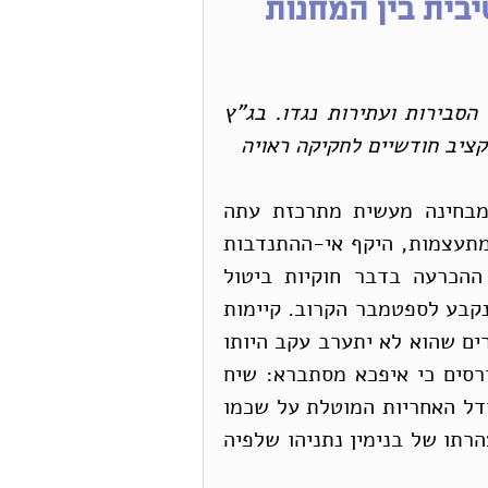
יבית בין המחנות
כל ניסיונות התיווך כשלו והסתיימו בתיקון עילת  הסבירות ועתירות נגדו. בג"ץ 
ציב חודשיים לחקיקה ראויה 
, שמבחינה מעשית מתרכזת עתה 
בביטול עילת הסבירות מחריפה. ההפגנות ברחוב מתעצמות, היקף אי-ההתנדבות 
למילואים מתפשט והפגיעה הכלכלית מתרחבת. ההכרעה בדבר חוקיות ביטול 
עילת הסבירות עברה לבית המשפט העליון והדיון נקבע לספטמבר הקרוב. קיימות 
הערכות שונות ביחס להכרעתו העתידית. יש הסבורים שהוא לא יתערב עקב היותו 
מורתע מהשיח שמנהלת הקואליציה נגדו, ויש הגורסים כי איפכא מסתברא: שיח 
קואליציוני זה רק מאתגר את העליון בראותו את גודל האחריות המוטלת על שכמו 
בדאגה לשמירה על הדמוקרטיה, במיוחד לאחר הצהרתו של בנימין נתניהו שלפיה 