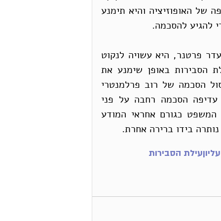
חד-צדדית. אכן, מתווה זה עלול להקשות את עורפה של האופוזיציה והיא תימנע 
י להגיע להסכמה.
בכל מקרה, השחקן המרכזי הוא הקואליציה, ובהיעדר פרטנר, היא עשויה לנקוט 
הליך חד-צדדי של צמצום מהותי של ביטול עילת הסבירות באופן שימנע את 
פסילתו. יקשה לראות מצב שבו בית המשפט יפסול הסכמה של רוב פרלמנטרי 
משמעותי, ובמובן הזה, ובמובנים רבים אחרים, עדיפה הסכמה רחבה על פני 
חקיקה חד-צדדית. המתווה המוצע יציג את בית המשפט כגורם אחראי המודע 
ותרה בידו ברירה אחרת.  
ליון
עילת הסבירות