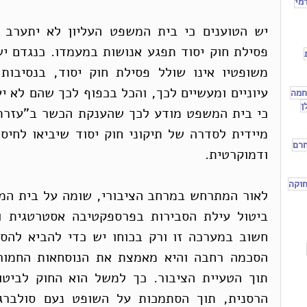
מי
חמה
ן
חרם
ודמוקרטית.
וקה