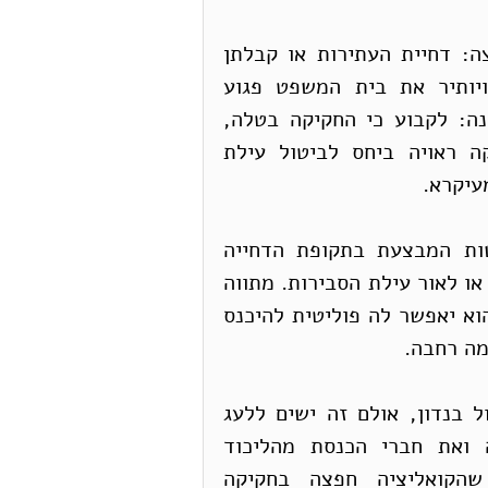
על בית המשפט העליון לדחות את פתרונות הקצה: דחיית העתירות או קבלתן 
במלואן. כל אחד מהם יביא להסלמת המאבק ויותיר את בית המשפט פגוע 
ציבורית. על בית המשפט לנקוט דרך פעולה שונה: לקבוע כי החקיקה בטלה, 
הענקת שהות של חודשיים לכנסת לחוקק חקיקה ראויה ביחס לביטול עילת 
עיקרא.
ייקבע הסדר ביניים ולפיו (למשל) פעולות הרשות המבצעת בתקופת הדחייה 
ייבחנו בהמשך על פי החקיקה החדשה – אם תהא, או לאור עילת הסבירות. מתווה 
זה יגרום להגדלת הלחץ הציבורי על הקואליציה והוא יאפשר לה פוליטית להיכנס 
מה רחבה.
אין להתעלם מכך שהקואליציה עשויה שלא לפעול בנדון, אולם זה ישים ללעג 
ולקלס את נתניהו שהבטיח את תיקון החקיקה ואת חברי הכנסת מהליכוד 
התומכים, לטענתם, בהסכמה רחבה, ויוכיח שהקואליציה חפצה בחקיקה 