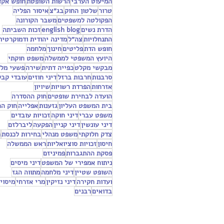
המיעוט הערבי
הרשות השופטת
חופש אקד
טרור
שלטון החוק
בג״צ
איסור הפליה
הפקולטה למשפטים
משבר הקורונה
הדרת נשים
english blog
זכות השביתה
התנחלויות
צה״ל
מדינה יהודית ודמוקרטית
חופש הדת
פליטים
חינוך
מלחמה
היועץ המשפטי לממשלה
משפט חוקתי
מבקשי מקלט
כפייה דתית
שירה
פשעי מל
סרבנות
חרבות ברזל
דיני חוזים
עובדי קבל
אזרחות
הפרדת רשויות
שיויון
הועדה לבחירת שופטים
חוק ההסדרה
בית המשפט העליון
גזענות
אפלייה
חוק ה
משפט עברי
דיני חוקה
זכויות עובדים
דיני עונשין
דיני קניין
הפקעה
ליברלזם
צדק חלוקתי
משפט מנהלי
בחירות לכנסת
ח
חיסון
זכויות סוציואליות
ראש הממשלה
פסקת ההתגברות
פמיניזם
ניתוח אמפירי של המשפט
דיני מיסים
השופט שטיין
דיני מלחמה
מתווה הגז
ועדות חקירה
דיני נזיקין
מרי אזרחי
מיסוי
בדואים
רבנים