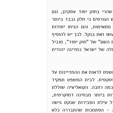
יש הטוענים כי בית המשפט העליון לא יתערב שהרי בחוק יסוד עסקינן, וגם 
פסילת חוק יסוד תפגע אנושות במעמדו. כנגדם יש הגורסים כי חלק נכבד ביותר 
משופטיו אינו שולל פסילת חוק יסוד, בנסיבות מתאימות, והם הניחו יסודות 
עיוניים ומעשיים לכך, והכל בכפוף לכך שהם לא יעשו זאת בנקל. לכך יש להוסיף 
כי בית המשפט מודע לכך שהענקת הכשר ב"עזרת השם" של "חוק יסוד", תוביל 
מיידית לסדרה של תיקוני חוק יסוד שיביאו לחיסולה של ישראל כמדינה יהודית 
לאור המתרחש במרחב הציבורי, שומה על בית המשפט לראות את ההתדיינות על 
ביטול עילת הסבירות בפרספקטיבה אסטרטגית וטקטית. לבית המשפט תפקיד 
חשוב במערכה זו ורק בכוחו יש כדי להביא להסכמה רחבה. הקואליציה שוללת 
הסכמה רחבה והיא מאמצת את הנוסחאות החמורות ביותר מבחינה דמוקרטית, 
תוך הטעיית הציבור. כך למשל הוא החוק לביטול עילת הסבירות שנקט גישה 
הרסנית, תוך הסתמכות על השופט נעם סולברג - הסתמכות שהתבררה כלא 