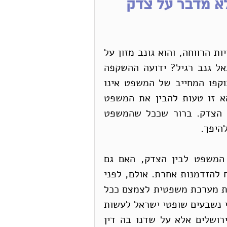
א מדבר על צדק
כאשר אדם מגיע עדי פת לחם בשל מחדל של רשויות הרווחה, והוא גונב מזון על 
מנת להציל את נפשו, האם ניתן להתייחס אליו כאל גנב רגיל? ידועה ההשקפה 
המבחינה בין משפט לצדק, בעיקר במובן זה שתוקפו המחייב של המשפט אינו 
נובע ואינו מותנה בצדקתם של תכניו. אולם, תהא זו טעות להבין את המשפט 
כמערכת נורמטיבית סגורה, המדירה עצמה מפני הצדק. ברור שככל שהמשפט 
היפך.
את השאלה מה קורה, כאשר יש נתק גמור בין המשפט לבין הצדק, האם גם 
כשהמשפט הוא עוול מובהק הוא נותר משפט, נניח להזדמנות אחרת. אולם, לפני 
שמגיעים למצב כזה, וכדי שלא להגיע אליו, נדרשת מערכת משפטית לצמצם ככל 
האפשר את הפער בין המשפט לבין הצדק. לא בכדי נשבעים שופטי ישראל לעשות 
משפט צדק. לא בכדי למדים אנחנו שלא חרבה ירושלים אלא על שדנו בה דין 