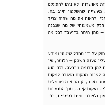
בנייה בלתי חוקית מתוך מחסור בלתי נסבל בתוכניות מאושרות, לא ניתן להתעלם 
מעובדה מכרעת זו. הימנעות ממושכת ושיטתית מעשייה שהשלטון חייב בה, 
מצדיקה, בהשראה מדיני היושר של המשפט האנגלי, לראות את מה שהיה צריך 
להיעשות על ידי השלטון — כלומר לאשר מראש חלק משמעותי של מה שנבנה 
ללא היתר, כאילו נעשה בפועל, ומבחינה מעשית — מתן היתר בדיעבד לכל מה 
במקרה קיצוני, שבו השלטון דוחף אזרחים להפרת חוק על ידי מחדל שיטתי ומודע 
שלו, הוא מכניס את עצמו למצב שבו ראוי להחיל עליו טענת השתק — כלומר, אין 
הוא רשאי לבוא חשבון על הפרות החוק שהוא תרם להן תרומה מכרעת. כזה הוא 
המצב, כאשר השלטון מצווה על אוכלוסייה מסוימת לעבור ממקום מושבה למקום 
אחר, ובה בעת נמנע מהסדרה כלשהי של החיים באותו מקום, הן מבחינה פורמלית 
והן מבחינה מעשית. בכך השלטון יוצר, במו מחדליו, ואקום קיומי, תוך התנערות 
מוחלטת מזכותם הבסיסית של האזרחים הללו למעון ולצורכי חיים בסיסיים, כפי 