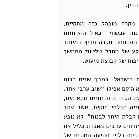
הדין.
מתי יש סכנה להתרחקות בין המשפט לצדק? מקרה מובהק כזה מתקיים, 
כשהמשפט ממקד את מבטו במצב הסופי — במצב נתון עכשווי — כאילו הוא חזות 
הכל, ומתעלם ממה שקדם לו וממה שהשפיע על התהוותו. מקרה חריף במיוחד 
עשוי להתקיים, כאשר הפרת חוק מתרחשת על רקע של מחדל שלטוני מתמשך 
יפוח של קבוצת מיעוט.
זהו המצב במקרה של בנייה לאוכלוסייה הערבית בישראל: במשך שנים רבות 
נמנעו הרשויות מאישור תוכניות בנייה לערבים, ולא הוקם אפילו יישוב ערבי אחד. 
ועדת אור קבעה לפני כעשור, כי "יש מקום  לקביעת הסדרים תכנוניים מתאימים, 
בכל ההקדם, על מנת למנוע אותו חלק של הבנייה הבלתי חוקית, אשר אחד 
הגורמים לו הוא העדר תוכניות תקפות המאפשרות קבלת היתר לבנות". לא נובע 
מכך שכל הפרה של חוקי התכנון והבנייה על ידי אזרחים ערבים מאבדת כליל את 
אופיה כהפרת חוק, אולם כאשר באים לקבוע מדיניות כלפי תופעה המונית של 