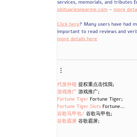
services, memorials, and tributes f
obituariesnearme.com
 - 
more deta
Click here
? Many users have had mi
important to read reviews and veri
more details here
代发外链
 提权重点击找我;
游戏推广
 游戏推广;
Fortune Tiger
 Fortune Tiger;
Fortune Tiger Slots
 Fortune…
谷歌马甲包/
 谷歌马甲包;
谷歌霸屏
 谷歌霸屏;