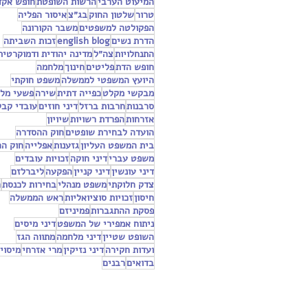
המיעוט הערבי
הרשות השופטת
חופש אקד
טרור
שלטון החוק
בג״צ
איסור הפליה
הפקולטה למשפטים
משבר הקורונה
הדרת נשים
english blog
זכות השביתה
התנחלויות
צה״ל
מדינה יהודית ודמוקרטית
חופש הדת
פליטים
חינוך
מלחמה
היועץ המשפטי לממשלה
משפט חוקתי
מבקשי מקלט
כפייה דתית
שירה
פשעי מל
סרבנות
חרבות ברזל
דיני חוזים
עובדי קבל
אזרחות
הפרדת רשויות
שיויון
הועדה לבחירת שופטים
חוק ההסדרה
בית המשפט העליון
גזענות
אפלייה
חוק ה
משפט עברי
דיני חוקה
זכויות עובדים
דיני עונשין
דיני קניין
הפקעה
ליברלזם
צדק חלוקתי
משפט מנהלי
בחירות לכנסת
ח
חיסון
זכויות סוציואליות
ראש הממשלה
פסקת ההתגברות
פמיניזם
ניתוח אמפירי של המשפט
דיני מיסים
השופט שטיין
דיני מלחמה
מתווה הגז
ועדות חקירה
דיני נזיקין
מרי אזרחי
מיסוי
בדואים
רבנים