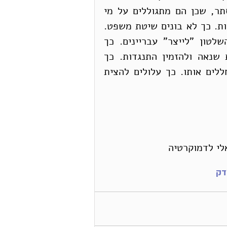
הבתים, במצב דברים כזה, עושים את החוק פלסתר, שכן הם מתגוללים על מי 
שבעיקרו של דבר הם קורבנות של עוולות שלטוניות. כך לא בונים שיטת משפט. 
כך לא מקיימים שלטון חוק. כך מעודדים את השלטון "לייצר" עבריינים. כך 
משתמשים בכסות החוק כדי לגרום עוול, ללבות שנאה ולהזמין התנגדות. כך 
עושים שימוש לרעה ברעיון המדינה היהודית ומחללים אותו. כך עלולים להצית 
לי לדמוקרטיה
דק