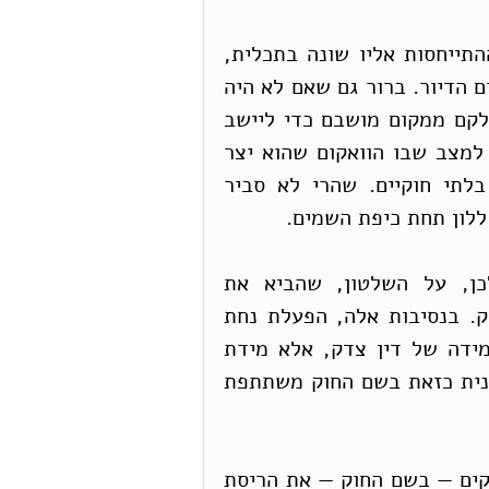
יש להניח שאם היה מדובר בשבט יהודי, היתה ההתייחסות אליו שונה בתכלית, 
ובני השבט היו זוכים להסדרת חייהם, לרבות בתחום הדיור. ברור גם שאם לא היה 
מדובר בבדואים, איש לא היה מעלה על דעתו לסלקם ממקום מושבם כדי ליישב 
יהודים במקומם. שלטון שכך נוהג נושא באחריות למצב שבו הוואקום שהוא יצר 
מתמלא על ידי מעשים שמבחינה פורמלית הם בלתי חוקיים. שהרי לא סביר 
לון תחת כיפת השמים.
האחריות העיקרית לאי כיבוד החוק רובצת, לכן, על השלטון, שהביא את 
המתיישבים המורשים להתנהגות המפירה את החוק. בנסיבות אלה, הפעלת נחת 
זרועו של החוק על הבנייה הבלתי מותרת אינה מידה של דין צדק, אלא מידת 
סדום. רשות שופטת הנותנת ידה להתנהלות שלטונית כזאת בשם החוק משתתפת 
אלימות כלפי שוטרים אינה מוצדקת. אולם המצדיקים — בשם החוק — את הריסת 