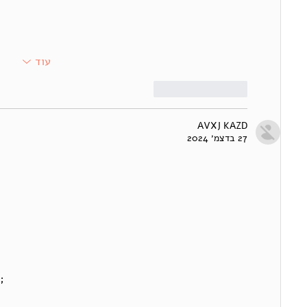
עוד
לייק
להשיב
AVXJ KAZD
27 בדצמ׳ 2024
;