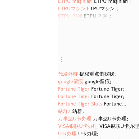
ETPU maşınları
 ETPU maşınları；
ETPUマシン
 ETPUマシン；
ETPU 기계
 ETPU 기계；
代发外链
 提权重点击找我;
google留痕
 google留痕;
Fortune Tiger
 Fortune Tiger;
Fortune Tiger
 Fortune Tiger;
Fortune Tiger Slots
 Fortune…
站群/
 站群;
万事达U卡办理
 万事达U卡办理;
VISA银联U卡办理
 VISA银联U卡办理
U卡办理
 U卡办理;