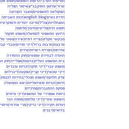
המיעוט הערבי
הרשות השופטת
חופש אקד
טרור
שלטון החוק
בג״צ
איסור הפליה
הפקולטה למשפטים
משבר הקורונה
הדרת נשים
english blog
זכות השביתה
התנחלויות
צה״ל
מדינה יהודית ודמוקרטית
חופש הדת
פליטים
חינוך
מלחמה
היועץ המשפטי לממשלה
משפט חוקתי
מבקשי מקלט
כפייה דתית
שירה
פשעי מל
סרבנות
חרבות ברזל
דיני חוזים
עובדי קבל
אזרחות
הפרדת רשויות
שיויון
הועדה לבחירת שופטים
חוק ההסדרה
בית המשפט העליון
גזענות
אפלייה
חוק ה
משפט עברי
דיני חוקה
זכויות עובדים
דיני עונשין
דיני קניין
הפקעה
ליברלזם
צדק חלוקתי
משפט מנהלי
בחירות לכנסת
ח
חיסון
זכויות סוציואליות
ראש הממשלה
פסקת ההתגברות
פמיניזם
ניתוח אמפירי של המשפט
דיני מיסים
השופט שטיין
דיני מלחמה
מתווה הגז
ועדות חקירה
דיני נזיקין
מרי אזרחי
מיסוי
בדואים
רבנים