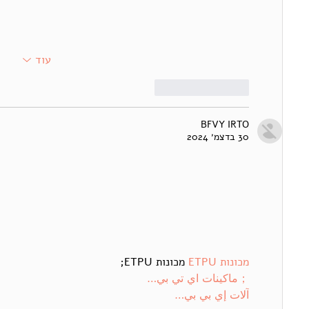
עוד
לייק
להשיב
BFVY IRTO
30 בדצמ׳ 2024
מכונות ETPU
 מכונות ETPU;
；ماكينات اي تي بي…
آلات إي بي بي…