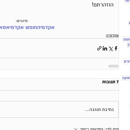
מי
הוזהרתם!
תיוגים:
אקדמיה
חופש אקדמי
אסא 
אקדמיה
חמה
ן
חרם
וקה
7 תגובות
כתיבת תגובה...
מיון לפי:
החדשות ביותר