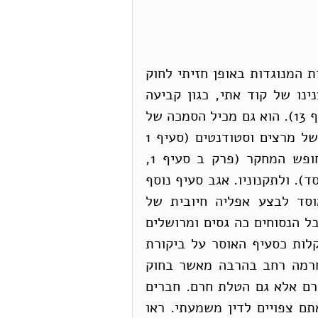
המסמך הוא רשלני באופן קיצוני ומצויות בו קביעות המנוגדות באופן חזיתי לחוק 
הישראלי. הוא מכיל קביעות שהן מחוץ לתחום ענינו של קוד אתי, כגון קביעה 
שחבר הסגל לא יגדף ולא ישתמש בלשון גסה (סעיף 13). הוא גם מכיל הסמכה של 
המוסדות להגביל באופן קיצוני את חופש הביטוי של מרצים וסטודנטים (סעיף 1 
(3)) כמו גם הסמכה של המוסדות להגביל את חופש המחקר (פרק ב סעיף 1, 
הקובע כי פעילות המחקר תהיה כפופה לחוקת המוסד). ולתקנוניו. אגב סעיף נוסף 
בפרק זה העוסק במנויים אוסר במשתמע על מוסד לבצע אפליה חיובית של 
מיעוטים או נשים. כנראה שזו לא הייתה הכוונה אבל הנסוחים כה גסים ומרושלים 
שזו מסקנה לא נמנעת. סעיף 11 יוכל להתפרש בקלות כסעיף האוסר על ביקורת 
לגיטימית של אדם על המוסד, וכמובן איסור ההחרמה רחב בהרבה מאשר בחוק 
החרם. זאת באשר המסמך אוסר לא רק קריאה לחרם אלא גם הטלת חרם. חברים 
אם תוזמנו לאוניברסיטת אריאל ותסרבו בנימוס אתם צפויים לדין משמעתי. ראו 