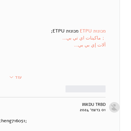
מכונות ETPU
 מכונות ETPU;
；ماكينات اي تي بي…
آلات إي بي بي…
עוד
לייק
להשיב
WKDU TRBD
01 בדצמ׳ 2024
heng716051;