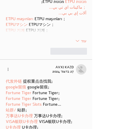
מכונות ETPU
 מכונות ETPU;
；ماكينات اي تي بي…
آلات إي بي بي…
ETPU maşınları
 ETPU maşınları；
ETPUマシン
 ETPUマシン；
ETPU 기계
 ETPU 기계；
עוד
לייק
להשיב
AVXJ KAZD
27 בדצמ׳ 2024
代发外链
 提权重点击找我;
google留痕
 google留痕;
Fortune Tiger
 Fortune Tiger;
Fortune Tiger
 Fortune Tiger;
Fortune Tiger Slots
 Fortune…
站群/
 站群;
万事达U卡办理
 万事达U卡办理;
VISA银联U卡办理
 VISA银联U卡办理;
U卡办理
 U卡办理;