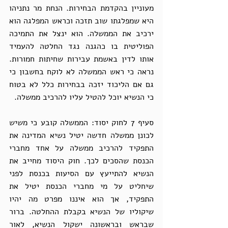
מעוניין בהקדמת הבחירות. הנחת מר נתניהו 
היא שמפלגתו שוב תזכה וכראש המפלגה הוא 
ירכיב את הממשלה. הוא ינצל את התמיכה 
הפוליטית בו כהגנה נגד החלטה להעמיד 
אותו לדין באשמת עבירות שחיתות חמורות.  
נראה כי ראש הממשלה לא לוקח בחשבון כי 
גם אם הליכוד יזכה בבחירות כלל לא בטוח 
כי הנשיא יוכל להטיל עליו להרכיב ממשלה. 
סעיף 7 לחוק יסוד: הממשלה קובע כי משיש 
לכונן ממשלה חדשה יטיל נשיא המדינה את 
התפקיד להרכיב ממשלה על אחד מחברי 
הכנסת שהסכים לכך. חוק היסוד מחייב את 
הנשיא להתייעץ עם הסיעות בכנסת לפני 
שיחליט על מי מחברי הכנסת יטיל את 
התפקיד, אך הוא איננו מפרט מה יהיו 
שיקוליו של הנשיא בקבלת ההחלטה. ברור 
שבראש ובראשונה ישקול הנשיא, לאור 