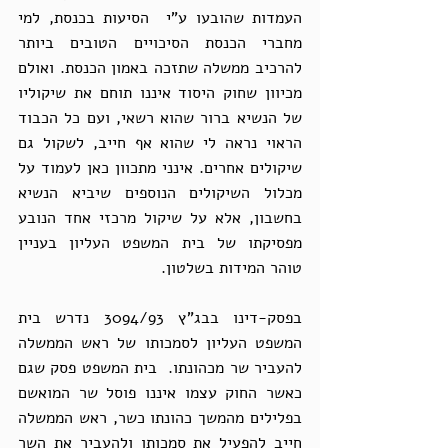
העמדות שהובעו ע"י  הסיעות בכנסת, למי 
מחברי הכנסת הסיכויים הטובים ביותר 
להרכיב ממשלה שתזכה באמון הכנסת. ואולם 
מכיוון שחוק היסוד איננו תוחם את שיקוליו 
של הנשיא ברור שהוא רשאי, ועם כל הכבוד 
הראוי נראה לי שהוא אף חייב, לשקול גם 
שיקולים אחרים. אינני מתכוון כאן לעמוד על 
מכלול השיקולים הנוספים שיביא הנשיא 
בחשבון, אלא על שיקול מרכזי אחד הנובע 
מפסיקתו של בית המשפט העליון בעניין 
טוהר המידות בשלטון.
בפסק-דינו בבג"ץ 3094/93 נדרש בית 
המשפט העליון לסמכותו של ראש הממשלה 
להעביר שר מכהונתו.  בית המשפט פסק שגם 
כאשר החוק עצמו איננו פוסל שר המואשם 
בפלילים מהמשך כהונתו כשר, ראש הממשלה 
חייב להפעיל את סמכותו ולהעביר את השר 