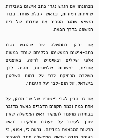
מכהונתו אם הוגש נגדו כתב אישום בעבירות 
שחיתות חמורות, ובראשן קבלת שוחד. כבוד 
הנשיא שמגר הסביר את עמדתו של בית 
המשפט בדרך הבאה:
אם יכהן בממשלה שר שהוגש נגדו 
כתב-אישום המאשימו בלקיחת שוחד במאות 
אלפי שקלים ובשימוש לרעה, באופנים 
אחרים, במשרות שלטוניות, תהיה לכך 
השלכה מרחיקת לכת על דמות השלטון 
בישראל, על תום-לבו ועל הגינותו.
אם זה הדין לגבי פיטוריו של שר מכהן, על 
אחת כמה וכמה תקפים הדברים כאשר מדובר 
בבחירת מועמד לתפקיד ראש הממשלה שאין 
צורך לעמוד על מעמדו ותפקידו כראש 
הרשות המבצעת במדינה.  נראה לי, אפוא, כי 
באותה מידה שראש הממשלה חייב להעביר 