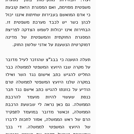
משפטית מסוימת, ואם המסגרת הזאת קובעת 
כי אדם המואשם בעבירות שחיתות איננו יכול 
לכהן כשר יש לכבד מערכת משפטית זו.  
הבחירות אינו יכולות לשמש הצדקה לפריצת 
המסגרת החוקתית והמשפטית של מדינה 
דמוקרטית הנשענת על אדני שלטון החוק.
תעלה הטענה כי בבג"צ שהוזכר לעיל מדובר 
על מקרה שבו היועץ המשפטי לממשלה כבר 
החליט להגיש כתב אישום נגד השר ואילו 
במקרה שלנו היועץ המשפטי לממשלה טרם 
הודיע על כוונתו להגיש כתב אישם נגד חבר 
כנסת שעשוי להיות מועמד להרכבת 
הממשלה. גם כאן נראה לי שבשעת הרכבת 
הממשלה, וכאשר מדובר במועמד לתפקיד 
הרם של ראש הממשלה, אסור לחכות לדברו 
של היועץ המשפטי לממשלה. די בכך 