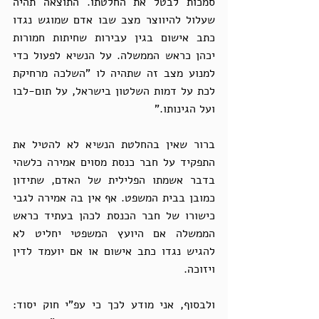
סמכות לבטל את החלטתו. התוצאה תהיה 
שעלול להיווצר מצב שבו אדם שמוגש נגדו 
כתב אישום בגין עבירות שחיתות חמורות 
יכהן כראש הממשלה. על הנשיא לפעול כדי 
למנוע מצב זה שתהיה לו "השלכה מרחיקת 
לכת על דמות השלטון בישראל, על תום-לבו 
ועל הגינותו."
ברור שאין בהחלטת הנשיא לא להטיל את 
התפקיד על חבר כנסת מסוים אמירה כלשהי 
בדבר אשמתו הפלילית של האדם, שתידון 
כמובן בבית המשפט. אף אין בה אמירה לגבי 
כישורו של חבר הכנסת לכהן בעתיד כראש 
הממשלה אם היועץ המשפטי יחליט לא 
להגיש נגדו כתב אישום או אם יועמד לדין 
ויזוכה.
ולבסוף, אני מודע לכך כי עפ"י חוק יסוד: 