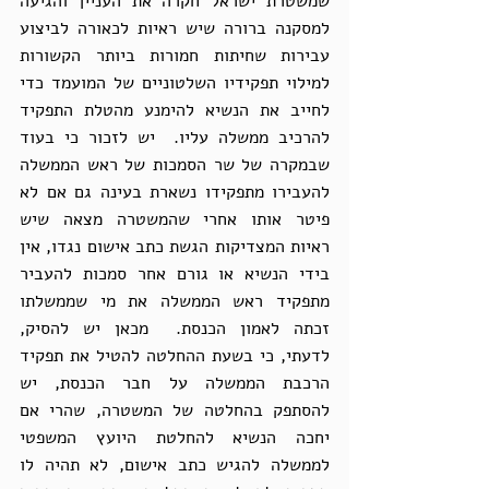
שמשטרת ישראל חקרה את העניין והגיעה 
למסקנה ברורה שיש ראיות לכאורה לביצוע 
עבירות שחיתות חמורות ביותר הקשורות 
למילוי תפקידיו השלטוניים של המועמד כדי 
לחייב את הנשיא להימנע מהטלת התפקיד 
להרכיב ממשלה עליו.  יש לזכור כי בעוד 
שבמקרה של שר הסמכות של ראש הממשלה 
להעבירו מתפקידו נשארת בעינה גם אם לא 
פיטר אותו אחרי שהמשטרה מצאה שיש 
ראיות המצדיקות הגשת כתב אישום נגדו, אין 
בידי הנשיא או גורם אחר סמכות להעביר 
מתפקיד ראש הממשלה את מי שממשלתו 
זכתה לאמון הכנסת.  מכאן יש להסיק, 
לדעתי, כי בשעת ההחלטה להטיל את תפקיד 
הרכבת הממשלה על חבר הכנסת, יש 
להסתפק בהחלטה של המשטרה, שהרי אם 
יחכה הנשיא להחלטת היועץ המשפטי 
לממשלה להגיש כתב אישום, לא תהיה לו 