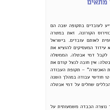
 מתאים
בכל העולם מדינות מגבשות הסדרים שנועדו לסייע לעובדים בתקופה שבה הם 
מושבתים כתוצאה מהנחיות הממשלה למאבק בווירוס הקורונה. זאת במטרה 
למנוע פיטורים המוניים וכן להבטיח הכנסה כספית לאותם עובדים. בישראל 
האמצעי המרכזי שבו נעשה שימוש, עד עתה, הוא עידוד המעסיקים להוציא את 
העובדים לחופשה ללא תשלום והפניית העובדים לקבל דמי אבטלה. הממשלה 
הודיעה על הקלות מסוימות בתנאים לקבלת דמי אבטלה: אין חובה לנצל קודם את 
ימי החופשה השנתית, וכן הובטח שתקוצר "תקופת האכשרה" – תקופת העבודה 
המינימלית הקודמת שנדרשת כתנאי לזכאות – מ-12 חודשי עבודה במהלך השנה 
וחצי האחרונות ל-6 חודשים בלבד. אולם מרבית הכללים שחלים על דמי אבטלה 
הסדר זה אינו מותאם למצב הנוכחי וכתוצאה מכך נוצרה הכבדה משמעותית על 