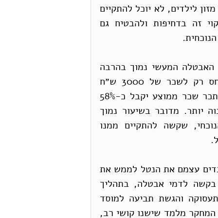
לרבות מחויבויות קבועות כמו שכר דירה, ולעיתים מזון לילדים, לא יוכל להתקיים 
מ-45% משכרו בלבד. המדינה חייבת לתקן ליקוי זה בדחיפות ולהבטיח גם 
הנוכחית.
ב. גם עבור העובדים המבוגרים יותר, שיעור דמי האבטלה המעשי נמוך בהרבה 
מהמקסימום של 80%. למעשה, שיעור זה מתייחס רק לשכר של 3000 ש״ח 
בחודש (הרבה מתחת לשכר המינימום). מי שמשתכר שכר ממוצע יקבל כ-58% 
משכרו בלבד, והשיעור הולך ופוחת כשהשכר גבוה יותר. מדובר בשיעור נמוך 
בהרבה מהמקובל במדינות מתוקנות במשבר הנוכחי, שקשה להתקיים ממנו 
.
ג. ההסדר שמתבסס על דמי אבטלה מטיל על העובדים עצמם את הנטל לממש את 
הזכות. כך, מאות אלפי עובדים נדרשים להגיש בקשה לדמי אבטלה, בתהליך 
ביורוקרטי שכולל שני שלבים: רישום בלשכת התעסוקה והגשת תביעה למוסד 
ביטוח הלאומי, שאליה צריך לצרף מסמכים שונים. המחקר מלמד שישנו קושי רב, 