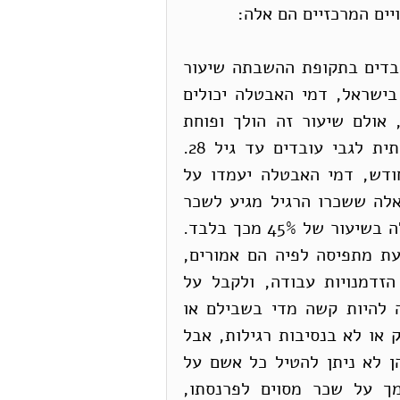
יים המרכזיים הם אלה:
א. במספר מדינות נקבעו תוכניות שמבטיחות לעובדים בתקופת ההשבתה שיעור 
קבוע וגבוה יחסית משכרם הרגיל (80% למשל). בישראל, דמי האבטלה יכולים 
תיאורטית להגיע עד מקסימום של 80% מהשכר, אולם שיעור זה הולך ופוחת 
בהתאם לגובה השכר, ובנוסף, הוא נמוך משמעותית לגבי עובדים עד גיל 28. 
עבור עובד עד גיל 28 שמשתכר 6000 ש״ח בחודש, דמי האבטלה יעמדו על 
3280 ש״ח בלבד (55% מהשכר). עובד בגילאים אלה ששכרו הרגיל מגיע לשכר 
הממוצע במשק (כ-10,500 ש״ח) יקבל דמי אבטלה בשיעור של 45% מכך בלבד. 
ההפחתה הדרמטית בזכויות לעובדים צעירים נובעת מתפיסה לפיה הם אמורים, 
בגילם הצעיר, לעשות כל מאמץ לאתר בעצמם הזדמנויות עבודה, ולקבל על 
עצמם כל סוג של עבודה. שום עבודה לא אמורה להיות קשה מדי בשבילם או 
מתחת לכבודם. אפשר להתווכח אם כלל זה מוצדק או לא בנסיבות רגילות, אבל 
ברור שהוא אינו רלבנטי בנסיבות הנוכחיות, שבהן לא ניתן להטיל כל אשם על 
צעירים שמושבתים מעבודה. אדם צעיר שמסתמך על שכר מסוים לפרנסתו, 