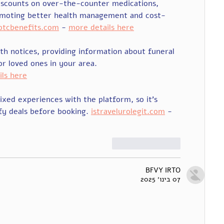
iscounts on over-the-counter medications, 
promoting better health management and cost-
rotcbenefits.com
 - 
more details here
th notices, providing information about funeral 
or loved ones in your area. 
ils here
xed experiences with the platform, so it's 
fy deals before booking. 
istravelurolegit.com
 - 
לייק
להשיב
BFVY IRTO
07 בינו׳ 2025