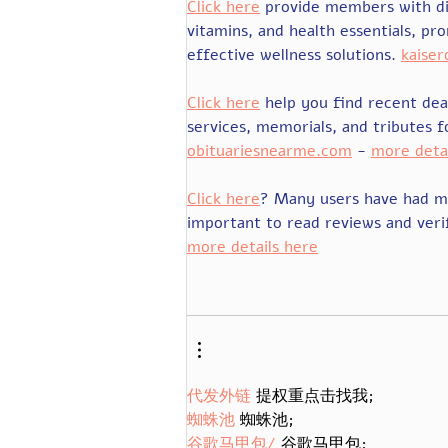
Click here
 provide members with d
vitamins, and health essentials, 
effective wellness solutions. 
kaise
Click here
 help you find recent dea
services, memorials, and tributes f
obituariesnearme.com
 - 
more deta
Click here
? Many users have had mi
important to read reviews and veri
more details here
代发外链
 提权重点击找我;
蜘蛛池
 蜘蛛池;
谷歌马甲包/
 谷歌马甲包;