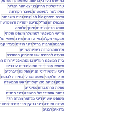
המיעוט הערבי
הרשות השופטת
חופש אקד
טרור
שלטון החוק
בג״צ
איסור הפליה
הפקולטה למשפטים
משבר הקורונה
הדרת נשים
english blog
זכות השביתה
התנחלויות
צה״ל
מדינה יהודית ודמוקרטית
חופש הדת
פליטים
חינוך
מלחמה
היועץ המשפטי לממשלה
משפט חוקתי
מבקשי מקלט
כפייה דתית
שירה
פשעי מל
סרבנות
חרבות ברזל
דיני חוזים
עובדי קבל
אזרחות
הפרדת רשויות
שיויון
הועדה לבחירת שופטים
חוק ההסדרה
בית המשפט העליון
גזענות
אפלייה
חוק ה
משפט עברי
דיני חוקה
זכויות עובדים
דיני עונשין
דיני קניין
הפקעה
ליברלזם
צדק חלוקתי
משפט מנהלי
בחירות לכנסת
ח
חיסון
זכויות סוציואליות
ראש הממשלה
פסקת ההתגברות
פמיניזם
ניתוח אמפירי של המשפט
דיני מיסים
השופט שטיין
דיני מלחמה
מתווה הגז
ועדות חקירה
דיני נזיקין
מרי אזרחי
מיסוי
בדואים
רבנים