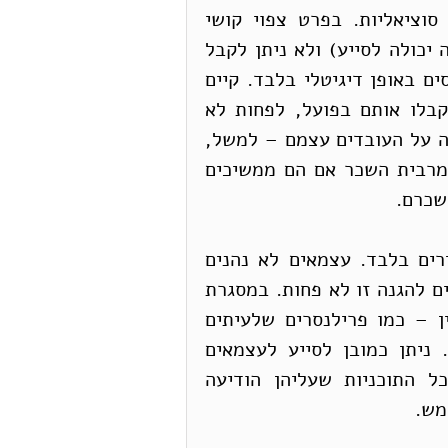
במיוחד לעובדים החלשים ביותר, לממש זכויות סוציאליות. בפרט צפוי קושי 
במימוש כאשר ישנו עומס רב על המערכת (שאינה יכולה לסייע) ולא ניתן לקבל 
שירות פנים אל פנים או בטלפון, אלא להגיש טפסים באופן דיגיטלי בלבד. קיים 
חשש ממשי שרבים מהזכאים לדמי אבטלה לא יקבלו אותם בפועל, לפחות לא 
בזמן. ניתן לחשוב על פתרונות שלא יטילו נטל כזה על העובדים עצמם – למשל, 
בחלק מהמדינות, המעסיקים מקבלים סבסוד של מרבית השכר אם הם ממשיכים 
שכרם.
ד. דמי אבטלה מגיעים לפי החוק הישראלי לשכירים בלבד. עצמאים לא נהנים 
מביטוח אבטלה, אף שבנסיבות הנוכחיות הם זקוקים להגנה זו לא פחות. במסגרת 
זו נכללים גם מי שנתפסים כעצמאים בניגוד לדין – כמו פרילנסרים שלעיתים 
קרובות יש להם את כל המאפיינים של שכירים. ניתן כמובן לסייע לעצמאים 
בנפרד דרך תוכניות אחרות, אולם בשלב זה כל התוכניות שעליהן הודיעה 
מש.