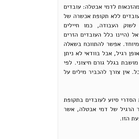
ה. ישנן מספר קבוצות נוספות שמוחרגות לחלוטין מהזכאות לדמי אבטלה: עובדים 
מעל גיל 67 (גם כאלה שאין להם פנסיה כלשהי); עובדים ללא תקופת אכשרה של 
שישה חודשים (בדרך כלל מצטרפים חדשים לשוק העבודה, כמו חיילים 
משוחררים); ומי שאינם מוכרים כ״תושבים״ בישראל (היינו כלל העובדים הזרים 
ומבקשי המקלט). כל האוכלוסיות האלה פגיעות במיוחד. אפשר להתווכח בשאלה 
אם החרגתן מההסדר של ביטוח אבטלה מוצדקת באופן רגיל, אבל בוודאי לא ניתן 
לקבל אותה במצב הנוכחי, בנסיבות שבהן המשק מושבת בגלל גורם חיצוני. לפי 
ההסדר הנוכחי כל העובדים האלה יישארו בחוסר כל. אין צורך להכביר מילים על 
לאור כל הפגמים האלה, מן הראוי לחוקק בדחיפות הסדרי סיוע לעובדים בתקופת 
משבר הקורונה, כאלה שאינם מבוססים על ההסדר הרגיל של דמי אבטלה, אשר 
עת הזו.