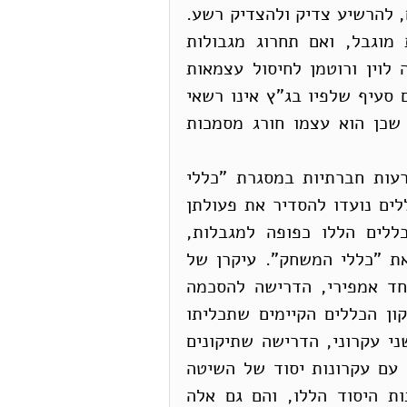
שתוקנה לה הסמכות לקרוא לאור לילה ולחושך יום, להרשיע צדיק ולהצדיק רשע. 
זוהי הנחה שגויה. הדין הוא שכוחה של הכנסת מוגבל, ואם תחרוג מגבולות 
סמכותה – וכך יקרה אם תאומץ ההצעה של ה"ה לוין ורוטמן לחיסול עצמאות 
הרשות השופטת – לא יהיה תוקף לחקיקה כזו. גם סעיף שלפיו בג"ץ אינו רשאי 
להכריז על בטלות הוראה בחוק-יסוד לא יועיל, שכן הוא עצמו חורג מסמכות 
בתמצית, הבסיס להלכה זו הוא ההבחנה בין הכרעות חברתיות במסגרת "כללי 
המשחק" לבין קביעת "כללי המשחק" עצמם. הכללים נועדו להסדיר את פעולתן 
של רשויות השלטון; לאור כך, הקביעה של הכללים הללו כפופה למגבלות, 
שתוקפן נובע מעצם קיומה של הסמכות לקבוע את "כללי המשחק". עיקרן של 
המגבלות הללו הוא שילוב של שני היבטים: האחד אמפירי, הדרישה להסכמה 
לאומית רחבה, בכנסת ובציבור, שהיא תנאי לתיקון הכללים הקיימים שתכליתו 
הסרת מגבלות שמוטלות על רשויות השלטון; והשני עקרוני, הדרישה שתיקונים 
של חוקי היסוד יעלו בקנה אחד, מבחינת תוכנם, עם עקרונות יסוד של השיטה 
הדמוקרטית. סמכותה של הכנסת נובעת מעקרונות היסוד הללו, והם גם אלה 