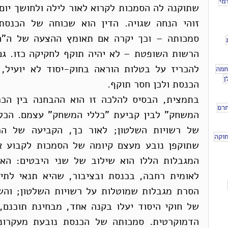
מי
חמה
ן
הכנסת ולכן חסר תוקף. 
חרם
וקה