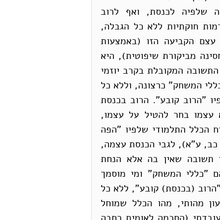
המהלך הנוכחי בוחרים להתעלם ממנה: העמדה שלפיה לכנסת, ואף לרוב 
מינימאלי של 61 חברי-כנסת, הסמכות לקבוע נורמות חוקתיות ללא כל הגבלה, 
ובכלל זה הסמכות לשלול ביקורת שיפוטית על עצם הקביעה הזו (באמצעות 
קביעה בחוק-יסוד שהוראה שנכללת בחוק-יסוד חסינה מביקורת שיפוטית), היא 
עמדה שטעונה הצדקה. היא אינה מוכחת מעצמה. התשובה המקובלת בקרב יוזמי 
המהלך הנוכחי היא שהכנסת מוסמכת לקבוע את "כללי המשחק" כרצונה, וללא כל 
הגבלה, משום שסמכות זו נובעת מן העיקרון שלפיו "הרוב קובע". הרוב בכנסת 
מוגבל אך ורק, כך הטענה, מכוח מגבלות שהוא עצמו בחר להטיל על עצמו, 
וממילא, בכוחו גם להסיר את המגבלות הללו, ברוח הכלל התלמודי שלפיו "הפה 
שאסר הוא הפה ש[רשאי ל]התיר" (בבלי, כתובות, כב, ע"א), לגבי הכנסת עצמה, 
ולהפך לגבי הסמכות לביקורת שיפוטית. אבל זו תשובה שאין בה אלא הנחת 
המבוקש. כזכור, השאלה הטעונה בירור היא מהם "כללי המשחק" ומי מוסמך 
לקבוע אותם, והטענה האמורה מניחה שהכלל הוא "הרוב (בכנסת) קובע", ללא כל 
הסבר מדוע זהו הכלל ואין בלתו. נחוץ כאן טיעון מהותי, מהו הכלל שמוחל 
בשיטה המשפטית שלנו, טיעון שמתייחס להיבט עובדתי (הסכמה לאומית רחבה 