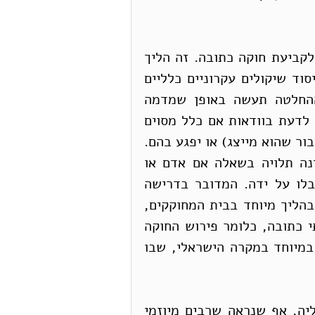
פתרון חלקי לדילמה מושג באמצעות הליך מיוחד לקביעת חוקה כתובה. זה הליך 
שנועד להבטיח שהחוקה ותיקונים לה נעשים על יסוד שיקולים עקרוניים כלליים 
ולא על סמך אינטרסים צרים. השאיפה היא שההחלטה תעשה באופן שמדמה 
החלטה "מאחורי מסך בערות", כלומר הכרעה בלי לדעת בוודאות אם כלל מסוים 
יטיב עם אינטרסים של מקבל ההחלטה (או של הציבור שהוא מייצג) או יפגע בהם. 
נדרשת הסכמה על כללי המשחק הבסיסיים, שאינה תלויה בשאלה אם אדם או 
קבוצה ייהנו ממגבלה שכלולה בהם או דווקא יוגבלו על ידה. המדובר בדרישה 
לרוב גדול לאישור התיקון לחוקה במשאל עם, או בהליך מיוחד בבית המחוקקים, 
ברוב גדול במיוחד. אך כיצד נקבעת החוקה הבלתי כתובה, כלומר פירוש החוקה 
הכתובה והשלמת חסרים בה? שאלה זו רלוונטית במיוחד במקרה הישראלי, שבו 
נקודת המוצא של הדיון אמורה להיות מובנת מאליה, אף שנראה שרבים מיוזמי 