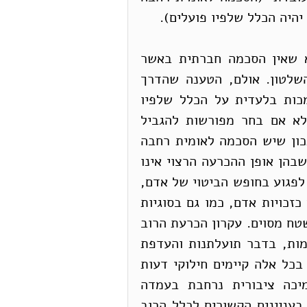
יהיה הכלל שלפיו פועלים). 
הטענה הבסיסית בעד עקרון "הכרעת הרוב" היא שאין הסכמה חברתית באשר 
לתוכנן של המגבלות שראוי להטיל על רשויות השלטון. אולם, הטענה שהדרך 
לפתור את אי ההסכמה הזו היא באמצעות הסתמכות בלעדית על הכלל שלפיו 
הרוב קובע, כך שכוחו של הרוב בלתי מוגבל אלא אם בחר מפורשות להגביל 
עצמו, היא שגויה ולו מן הטעם הפשוט שאין זה נכון שיש הסכמה לאומית רחבה 
לכך שזהו הכלל הראוי. רבים סבורים שיש סוגיות שבהן אופן ההכרעה הרצוי אינו 
הכרעת הרוב, למשל, הקביעה באילו נסיבות מותר לפגוע בחופש הביטוי של אדם, 
בחופש הדת שלו ובהיבטים רבים אחרים שמוכרים כזכויות אדם, כמו גם בסוגיות 
אחרות, למשל בעניין ויתור על ריבונות המדינה בשטח מסוים. עקרון הכרעת הרוב 
אינו עקרון ניטרלי. הוא מבטא תפיסות צדק מסוימות, בדבר תועלתנות והעדפת 
 בכל אלה קיימים חילוקי דעות 
בחברה. נוסף על-כך, קשה להניח שקיימת תמיכה ציבורית נרחבת בעמדה 
שבכוחה של הכנסת להחליט ככל העולה על רוחה בעניינים הקשורים לכלל הרוב 