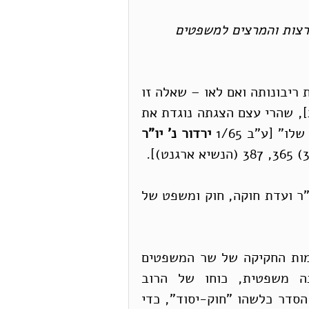
רצות והמרצים למשפטים
"השאלה אם יש לעשות לשם חיסול המדינה ושלילת ריבונותה ואם לאו – שאלה זו 
אינה יכולה לעלות כלל על סדר יומ[ה] [של הכנסת], שהרי עצם הצגתה נוגדת את 
" [ע"ב 1/65 
ירדור נ' יו"ר 
"אנחנו נעשה את אשר על ליבנו, בלי מגבלות" [יו"ר ועדת חוקה, חוק ומשפט של 
הדיון בוועדת חוקה, חוק ומשפט של הכנסת ביוזמות החקיקה של שר המשפטים 
ושל יו"ר הוועדה מבוסס על ההנחה שמבחינה משפטית, כוחו של הרוב 
הקואליציוני בלתי-מוגבל. די בכך שהכנסת תכנה הסדר כלשהו "חוק-יסוד", כדי 