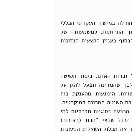
הדיון שמובא להלן נועד לבסס את הטיעון הזה, תחילה במישור העקרוני הכללי 
(פרק א') ולאחר בהתייחס לסמכות הכנסת, תוך התייחסות למשמעותה של 
"המהפכה החוקתית" של 1992-1995 (פרק ב') ולבסוף בעניין ההצעות הנדונות 
דמוקרטיה היא שיטת משטר שתכליתה הגנה על זכויות האדם. ביסוד השיטה 
הדמוקרטית מונחת העמדה שהערובה העיקרית לכך שהמדינה תפעל להגן על 
זכויות האדם היא ביזור סמכויות והפרדת הרשויות. הימנעות מהענקת כוח 
בלתי-מוגבל לגורם כלשהו, אדם או מוסד, היא ליבת השיטה המכונה דמוקרטיה. 
נדבך חשוב בהשגת היעד הזה הוא מסירת סמכות הכרעה בסוגיות חברתיות למי 
שעומדים לבחירה תקופתית על-ידי הציבור. זהו הכלל שלפיו "הרוב (בציבור) 
קובע". אבל זהו כלל חלקי, שהרי הוא אינו מסדיר את מכלול השאלות הטעונות 