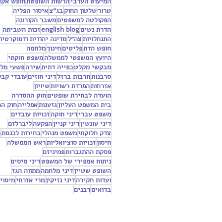
המיעוט הערבי
הרשות השופטת
חופש אקד
טרור
שלטון החוק
בג״צ
איסור הפליה
הפקולטה למשפטים
משבר הקורונה
הדרת נשים
english blog
זכות השביתה
התנחלויות
צה״ל
מדינה יהודית ודמוקרטית
חופש הדת
פליטים
חינוך
מלחמה
היועץ המשפטי לממשלה
משפט חוקתי
מבקשי מקלט
כפייה דתית
שירה
פשעי מל
סרבנות
חרבות ברזל
דיני חוזים
עובדי קבל
אזרחות
הפרדת רשויות
שיויון
הועדה לבחירת שופטים
חוק ההסדרה
בית המשפט העליון
גזענות
אפלייה
חוק ה
משפט עברי
דיני חוקה
זכויות עובדים
דיני עונשין
דיני קניין
הפקעה
ליברלזם
צדק חלוקתי
משפט מנהלי
בחירות לכנסת
ח
חיסון
זכויות סוציואליות
ראש הממשלה
פסקת ההתגברות
פמיניזם
ניתוח אמפירי של המשפט
דיני מיסים
השופט שטיין
דיני מלחמה
מתווה הגז
ועדות חקירה
דיני נזיקין
מרי אזרחי
מיסוי
בדואים
רבנים