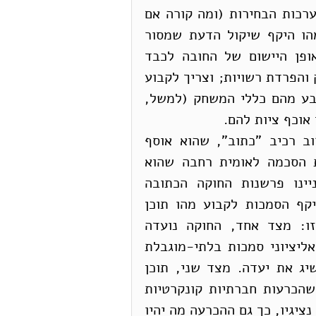
הכרעה. נחוץ לקבוע מהם "כללי המשחק": מתי נערכות הבחירות (ומה קורה אם 
הכנסת מתיימרת לבטלן), מהי שיטת המשטר, מהו היקף שיקול הדעת שמסור 
לנבחרי הציבור לקבוע הכרעות חברתיות ומהו אופן היישום של החובה לכבד 
זכויות אדם ושל עקרונות היסוד בדבר שלטון החוק והפרדת רשויות; וצריך לקבוע 
גם את הכללים בדבר כללי המשחק עצמם: מי קובע מהם כללי המשחק (למשל, 
 אוכף ציות להם.
כללי המשחק מכונים "חוקה". החוקה כוללת לרוב רכיב "כתוב", שהוא אוסף 
כללים שהוחלט עליו בדרך מיוחדת ואשר קיימת הסכמה לאומית רחבה שהוא 
החוקה; ולצד זאת, גם רכיב "לא כתוב", שעניינו פרשנות החוקה הכתובה 
והשלמת חסרים בה. האתגר הוא להכריע מהו היקף הסמכות לקבוע מהו תוכן 
החוקה, הכתובה והבלתי-כתובה. הדילמה היא זו: מצד אחד, החוקה נועדה 
להגביל את הכנסת ואת הממשלה, ואם לרוב הקואליציוני סמכות בלתי-מוגבלת 
לשנותה כרצונו, יש חשש ממשי שהחוקה לא תשיג את יעדה. מצד שני, תוכן 
החוקה יכול להיות שנוי במחלוקת סבירה, וכשם שהכרעות חברתיות קונקרטיות 
אמורות להיות מוכרעות על-ידי הציבור, באמצעות נציגיו, כך גם ההכרעה מה יהיו 