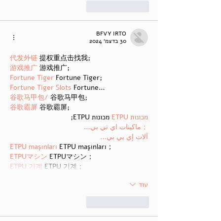
לייק
להשיב
BFVY IRTO
30 בדצמ׳ 2024
代发外链
 提权重点击找我;
游戏推广
 游戏推广;
Fortune Tiger
 Fortune Tiger;
Fortune Tiger Slots
 Fortune…
谷歌马甲包/
 谷歌马甲包;
谷歌霸屏
 谷歌霸屏;
מכונות ETPU
 מכונות ETPU;
；ماكينات اي تي بي…
آلات إي بي بي…
ETPU maşınları
 ETPU maşınları；
ETPUマシン
 ETPUマシン；
ETPU 기계
 ETPU 기계；
עוד
לייק
להשיב