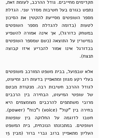
תקדימים מחייבים. גודל ההרכב, לעומת זאת, 
נתפש כגורם בעל חשיבות מסדר שני. הגדלת 
מספר השופטים מסייעת להקטין את הסיכון 
לטעות (בדומה להגדלת מספר השופטים 
במשחק כדורגל), אך אינה אמורה להשפיע 
במישרין על התוצאה (כשם שמספר השופטים 
בכדורגל אינו אמור להכריע איזו קבוצה 
תנצח).
אלא שבפועל, בבית משפט המורכב משופטים 
בעלי רקע מגוון ומתאפיין בדעות רוב ומיעוט, 
לגודל ההרכב חשיבות רבה. מנקודת מבטם 
של שופטי המיעוט, הבחירה בין הרכבים 
מרובי משתתפים להרכבים מצומצמים היא 
בחירה בין "קול" (voice) ו"כוח" (power). 
חשבו לדוגמה על החלוקה בין שופטות 
ושופטים. במתכונתו הנוכחית, בית המשפט 
העליון מתאפיין ברוב גברי ברור (מבין 15 