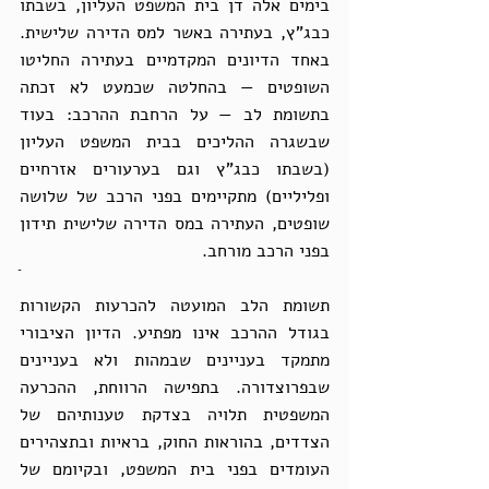
בימים אלה דן בית המשפט העליון, בשבתו 
כבג"ץ, בעתירה באשר למס הדירה שלישית. 
באחד הדיונים המקדמיים בעתירה החליטו 
השופטים — בהחלטה שכמעט לא זכתה 
בתשומת לב — על הרחבת ההרכב: בעוד 
שבשגרה ההליכים בבית המשפט העליון 
(בשבתו כבג"ץ וגם בערעורים אזרחיים 
ופליליים) מתקיימים בפני הרכב של שלושה 
שופטים, העתירה במס הדירה שלישית תידון 
בפני הרכב מורחב.
תשומת הלב המועטה להכרעות הקשורות 
בגודל ההרכב אינו מפתיע. הדיון הציבורי 
מתמקד בעניינים שבמהות ולא בעניינים 
שבפרוצדורה. בתפישה הרווחת, ההכרעה 
המשפטית תלויה בצדקת טענותיהם של 
הצדדים, בהוראות החוק, בראיות ובתצהירים 
העומדים בפני בית המשפט, ובקיומם של 