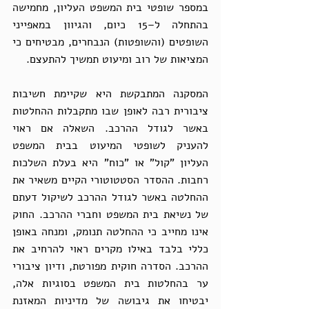
במספר שופטי בית המשפט העליון, מחמישה 
בהתחלה ל–15 כיום, והגיוון במאפייני 
השופטים (והשופטות) הנבחרים, מבטיחים כי 
המציאות של רוב ומיעוט תמשיך להתעצם.
המסקנה המתבקשת היא שקיימת חשיבות 
ציבורית רבה לאופן שבו מתקבלות ההחלטות 
באשר לגודל ההרכב. השאלה אם ראוי 
להעניק לשופטי המיעוט בבית המשפט 
העליון "קול" או "כוח" היא בעלת השלכות 
רחבות. ההסדר הסטטוטורי הקיים משאיר את 
ההחלטה באשר לגודל ההרכב לשיקול דעתם 
של נשיאת בית המשפט וחברי ההרכב. החוק 
אינו מחייב כי ההחלטה תנומק, ומנחה באופן 
כללי בלבד באילו מקרים ראוי להרחיב את 
ההרכב. הסדרה חוקית מפורטת, ודיון ציבורי 
ער בהחלטות בית המשפט בסוגיות אלה, 
יבטיחו את גיבושה של מדיניות המאזנת 