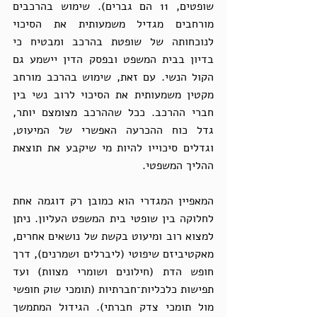
שופטים, 11 הם גברים). שימוש בהרכבים 
מורחבים מגדיל משמעותית את הסיכוי 
לנוכחותה של שופטת בהרכב ומבטיח כי 
בדיון בבית המשפט ובפסק הדין יישמע גם 
הקול הנשי. עם זאת, שימוש בהרכב מורחב 
מקטין משמעותית את הסיכוי לרוב נשי בין 
חברי ההרכב. ככל שההרכב מצומצם יותר, 
גדל כוח ההכרעה האפשרי של המיעוט, 
וגדלים סיכוייו להיות מי שיקבע את תוצאת 
ההליך המשפטי.
המאפיין המגדרי הוא כמובן רק דוגמה אחת 
לחלוקה בין שופטי בית המשפט העליון. ניתן 
למצוא רוב ומיעוט בקשת של נושאים אחרים, 
מאקטיביזם שיפוטי (ליברלים ושמרנים), דרך 
חופש הדת (חילונים ושומרי מצוות) ועד 
תפישות כלכליות־חברתיות (תומכי שוק חופשי 
מול תומכי צדק חברתי). הגידול המתמשך 