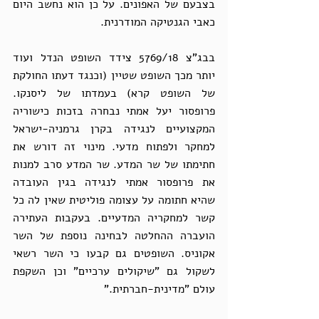
בצבעם של האפונים. על כן הוא נחשב היום 
כאבי הגנטיקה המודרנית.
בבג"צ 5769/18 צידד השופט הנדל ועוד 
יותר מכך השופט שטיין (וכנגד דעתו החולקת 
של השופט קרא) בעמדתו של ליסנקו. 
פרופסור יעל אמתי נבחרה בזכות כישוריה 
המקצועיים לנגידה בקרן גרמניה-ישראל 
למחקר ולפתוח מדעי. מינוי זה דורש את 
חתימתו של שר המדע. שר המדע סרב למנות 
את פרופסור אמתי לנגידה בגין העובדה 
שהיא חתומה על עצומה פוליטית שאין לה כל 
קשר למחקריה המדעיים. בעקבות העתירה 
הועברה ההחלטה לבחינה נוספת של השר 
אקוניס. השופטים גם קבעו כי השר רשאי 
לשקול גם "שיקולים ערכיים" וכן השקפת 
עולם "מדינית-חברתית."