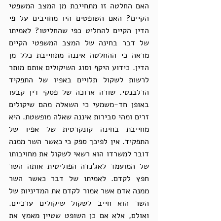
האם החלטה זו מתחייבת מן המצב המשפטי 
הקיים? האם השופטים היו מחויבים על פי 
הדין הקיים להחליט כפי שהחליטו? לאמיתו 
של דבר בחינה של המצב המשפטי הקיים 
מראה כי ההחלטה איננה מתחייבת כלל מן 
הדין. כידוע היקף וסוג השיקולים אותם מותר 
לרשות לשקול תלויים באפיו של התפקיד 
הרלבנטי. שורה ארוכה של פסקי דין קבעו 
באופן חד-משמעי כי השאלה מהם שיקולים 
זרים ומהי סבירות איננה שאלה מופשטת. היא 
מחייבת בחינה קונקרטית של אפיו של 
התפקיד. אין לפיכך ספק כי כאשר השר ממנה 
דובר למשרדו הוא רשאי לשקול את מחויבותו 
של המועמד לאג'נדה הפוליטית אותה השר 
חפץ לקדם. לאמיתו של דבר כאשר השר 
ממנה אדם אשר אמור לקדם את המדיניות של 
השר הוא חייב לשקול שיקולים ערכיים. 
ואולם, אלא אם כן השופט שטיין מאמץ את 