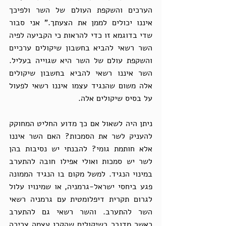
הערכים והשקפת העולם של השר ולפיכך 
איננו יכולים לממן את הצעתך." אני סבור 
שדי בדוגמא זו כדי להראות כי הקביעה לפיה 
השר רשאי להביא בחשבון שיקולים ערכיים 
והשקפת עולם של השר היא שגוייה בעליל. 
השר איננו רשאי להביא בחשבון שיקולים 
אלה משום שהנגיד עצמו איננו רשאי לפעול 
על בסיס שיקולים אלה.
ניתן היה לשאול אם כך מדוע החליט המחוקק 
להעניק לשר את הסמכות? האם השר איננו 
אלא חותמת גומי? להבנתי יש נסיבות בהן 
לשר יש סמכות ואולי אפילו חובה להתערב 
במינוי הנגיד. למשל מקום בו הנגיד הממונה 
פגע ביחסי ישראל-גרמניה, או שמינויו עלול 
לגרום תקרית דיפלומטית עם גרמניה רשאי 
השר להתערב. והשר רשאי גם להתערב 
כאשר מדובר בשיקולים שהקרן עצמה צריכה 