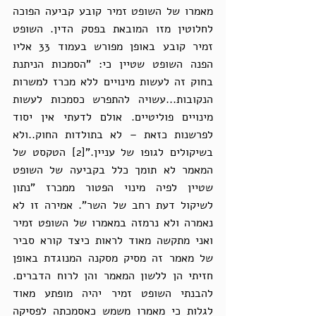
מאמרו של השופט זמיר קובע קביעה הפוכה 
לחלוטין מזו המובאת בפסק הדין. השופט 
זמיר קובע באופן מפורש בעמוד 33 אליו 
הפנה השופט שטיין כי: "הסמכות הניתנת 
בחוק זה לעשות מינויים ללא מכרז למשרות 
הנקובות...עשויה להתפרש כסמכות לעשות 
מינויים פוליטיים. אולם לדעתי אין יסוד 
לפרשנות כזאת – לא בתולדות החוק..ולא 
בשיקולים לגופו של עניין."[2] הטקסט של 
המאמר לא תומך כלל בקביעה של השופט 
שטיין לפיה מינוי הפטור ממכרז "נתון 
לשיקול דעת רחב של השר". אמירה זו לא 
נאמרה ולא נרמזה במאמרו של השופט זמיר 
ואני מתקשה מאוד לראות כיצד קורא סביר 
של מאמר זה מסיק מסקנה המנוגדת באופן 
חזיתי הן ללשון המאמר והן לרוח הדברים. 
להבנתי השופט זמיר יהיה מופתע מאוד 
לגלות כי מאמרו משמש כאסמכתה לפסיקה 