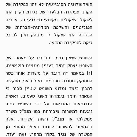
האידאולוגיה הסובייטית לא זהו תפקידה של 
הקרן. תפקידה הבלעדי של נגידת הקרן הוא 
לשקול שיקולים מקצועיים-מדעיים. ערכיה 
הפוליטיים והשקפת המדינית-חברתית של 
הנגידה היא שיקול זר מובהק ואין לו כל 
זיקה לתפקידה המדעי.
השופט שטיין נסמך בדבריו על מאמרו של 
השופט יצחק זמיר בעניין מינויים פוליטיים.
[1] במאמר זה דובר על משרות אותן פטר 
המחוקק מחובת מכרזים. ואולם אני מתקשה 
להבין כיצד ומדוע השופט שטיין סבור כי 
המאמר תומך בעמדתו משני טעמים. ראשית 
הדוגמאות המובאות על ידי השופט זמיר 
נוגעות למשרות ציבוריות כמו מנכ"ל משרד 
ממשלתי או מנכ"ל רשות השידור. אלה 
דוגמאות למשרות שונות באופן מהותי מן 
המשרה של נגיד בקרן מחקר. זאת ועוד, 