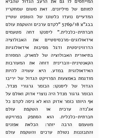
המייחסים לו גם את הרעב הגדול שהביא 
למותם של מיליונים. זאת משום שמחקריו 
המדעיים נועדו כלשונו של השופט שטיין 
בבג"צ 5769/18 "לקדם ערכים והשקפת עולם 
חברתית-כלכלית." ליסנקו דחה מטעמים 
אידאולוגים-מרכסיסטיים את האבולוציה 
הדרוויניסטית ודגל מסיבות אידאולוגיות 
בתיאורית האבולוציה של למארק. המסורת 
הקאנטינית-ווברינית דוחה את המעורבות 
האידאולוגית במדע. היא עשויה להיות 
מודגמת באמצעות הפרויקט הגדול של יריבו 
הגדול של ליסנקו: הכומר גרגורי מנדל. 
הכומר גרגור מנדל היה נוצרי אדוק ואולם על 
אף היותו כומר אדוק הוא לא ניסה לקדם כל 
אג'נדה ערכית או השקפת עולם 
חברתית-כלכלית. הוא הסתפק בפרויקט 
משעמם הרבה יותר: הכלאת אפונים 
והתבוננות נטולת ערכים והשקפת עולם 