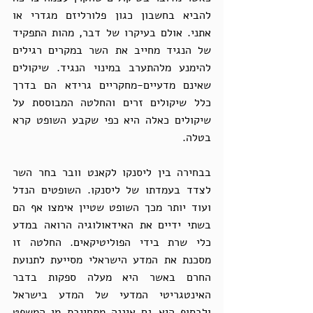
להביא בחשבון כגון פלורליזם מגדרי או 
אתני. אולם בעיקרו של דבר, מהות התפקיד 
של הנגיד מחייב את השר במקרים רגילים 
להימנע מלהתערב במינוי הנגיד. שיקולים 
שאינם מדעיים-מחקריים גרידא הם בדרך 
כלל שיקולים זרים והחלטה המבוססת על 
שיקולים כאלה היא כפי שקבע השופט קרא 
בטלה.
בבחירה בין ליסנקו לקאנט וובר בחר השר 
לצדד בעמדתו של ליסנקו. השופטים הנדל 
ועוד יותר מכך השופט שטיין אימצו אף הם 
בשתי ידיים את האידאולוגיה הרואה במדע 
כלי שרת בידי הפוליטיקאים. החלטה זו 
מסכנת את המדע הישראלי מסייעת לתנועת 
החרם באשר היא מעלה ספקות בדבר 
האינטגריטי המדעי של המדע בישראל 
ולבסוף היא גם איננה מתחייבת מן המשפט 