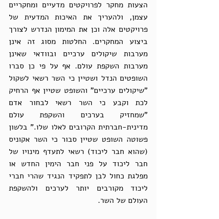
הצעות מחקר לפרויקטים מדעיים ומחקריים 
עצמן, ולהעריך את האיכות המדעית של 
פרויקטים אלה וכן את המימון הנדרש לצורך 
ביצוע המחקרים. החלטות מסוג זה אינן 
מערבות שיקולים ערכיים ובוודאי שאינן 
מערבות השקפת עולם. אף על פי כן סברו 
השופטים הנדל ושטיין כי השר רשאי לשקול 
"שיקולים ערכיים" והשופט שטיין אף הרחיק 
לכת וקבע כי השר רשאי לבחור אדם 
"שמחזיק בערכים והשקפת עולם 
מדינית-חברתית הקרובים לאלו שלו." בלשון 
פשוטה השופט שטיין סבור כי השר אקוניס 
(שהוא חבר ליכוד) רשאי לתעדף מינויו של 
חבר ליכוד על פני חבר הימין החדש או 
מפלגת כחול לבן לתפקיד הנגיד שהרי חברי 
ליכוד מקורבים יותר לערכים ולהשקפת 
העולם של השר.