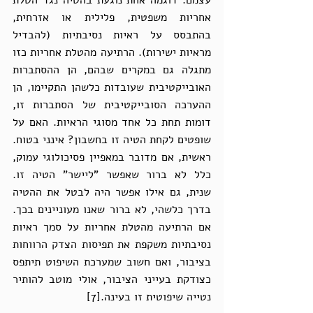
עצמם. דוגמה אחת נוגעת בהטיה נגד הטלת 
אחריות משפטית, פלילית או אזרחית, 
בהתבסס על ראיות נסיבתיות (להבדיל 
מראיות ישירות). הרתיעה מהטלת אחריות כזו 
מתגלה גם במקרים שבהם, הן ההסתברות 
האובייקטיבית שעובדות כלשהן התקיימו, הן 
ההערכה הסובייקטיבית של הסתברות זו, 
דומות תחת כל אחד מסוגי הראיות. האם על 
שופטים לקחת הטיה זו בחשבון? אינני בטוח. 
ראשית, אם מדובר במאפיין פסיכולוגי עמוק, 
כלל לא ברור שאפשר "ליישר" הטיה זו. 
שנית, גם אילו אפשר היה לבטל את ההטיה 
בדרך כלשהי, לא ברור שאנו מעוניינים בכך. 
אם הרתיעה מהטלת אחריות על סמך ראיות 
נסיבתיות משקפת את תפיסות הצדק הרווחות 
בציבור, ואם חשוב שמערכת השיפוט תיתפס 
כצודקת בעייני הציבור, אולי מוטב להותיר 
נטייה שיפוטית זו בעינה.[7] 