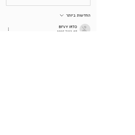
החדשות ביותר
BFVY IRTO
07 בינו׳ 2025
代发外链
 提权重点击找我;
蜘蛛池
 蜘蛛池;
谷歌马甲包/
 谷歌马甲包;
谷歌霸屏
 谷歌霸屏;
谷歌霸屏
 谷歌霸屏
蜘蛛池
 蜘蛛池
谷歌快排
 谷歌快排
Google外链
 Google外链
谷歌留痕
 谷歌留痕
Gái Gọi…
Gái Gọi…
Dịch Vụ…
谷歌霸屏
 谷歌霸屏
负面删除
 负面删除
币圈推广
 币圈推广
Google权重提升
 Google权重提升