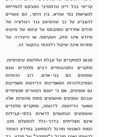
קריטי בכל דיון נורמטיבי המבקש להתייחס 
למציאות כפי שהיא. בין היתר, הם עשויים 
להצביע על כך שהטיעון נגד רגולציה של 
חוזים אחידים המתבסס על קיומו של מיעוט 
מיודע אינו חזק, ושקיומה או היעדרה של 
תחרות אינה שיקול רלוונטי בהקשר זה. 
מכאן למחקרים של קבלת החלטות שיפוטיות. 
מחקרים התנהגותיים רבים מלמדים שגם 
שופטים הם בני-אדם. רוב ההטיות 
הפסיכולוגיות המאפיינות הדיוטות מאפיינות 
גם שופטים, אם כי ישנם הקשרים ספציפיים 
שבהם שופטים מושפעים פחות מהטיות אלה 
מאשר הדיוטות. לדוגמה, מחקרים מלמדים 
ששופטים הנחשפים לראיות בלתי-קבילות 
אינם מצליחים בדרך-כלל להתעלם מהן. 
המוח האנושי מורגל להתחשב במידע העומד 
לרשותו ואינו מורגל ב"מחיקה" של מידע. בד 