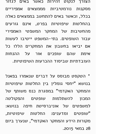
הצורך לנקוט זהירות כאשר באים לגזור 
מסקנות נורמטיביות מממצאים אמפיריים 
בכלל, וכאשר באים להתחשב בממצאים כאלה 
בהחלטות שיפוטיות בפרט, אינם גורעים 
מהחשיבות של המחקר המשפטי האמפירי 
עבור השופטים. בתי-המשפט ייטיבו לעשות 
אם יביאו בחשבון את המחקרים הללו כל 
אימת שהם שופכים אור על ההנחות 
העובדתיות שביסוד ההכרעות השיפוטיות. 
* הטקסט מבוסס על דברים שנאמרו בפאנל 
בנושא "יחסי גומלין בין החלטות שיפוטיות 
והמחקר האקדמי" במסגרת כנס משותף של 
המכון להשתלמות שופטים והפקולטה 
למשפטים של אוניברסיטת חיפה בנושא: 
"שופטים ומדענים: החלטות שיפוטיות, 
מקורות הידע והמחקר האקדמי", שנערך ביום 
28 במאי 2015. 